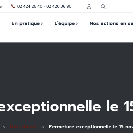
e
02 424 25 40 - 02 420 36 90
En pratique
L’équipe
Nos actions en s
Actions en santé
scrire à la Maison
Accueil
cale
La récré
Médecine Générale
letter
Psychomotricité
Kinésithérapie
relationnelle
ande de
Pôle Infirmier
cament(s)
Psychologue
exceptionnelle le 
Assistante Sociale
Logopédie
Non classé
Fermeture exceptionnelle le 15 n
Actrices en santé