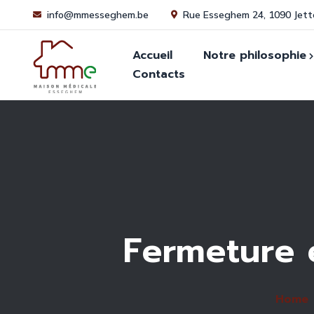
info@mmesseghem.be
Rue Esseghem 24, 1090 Jett
Accueil
Notre philosophie
Contacts
Historique
S’in
Médi
News
Dem
médi
FAQ
Fermeture 
Home