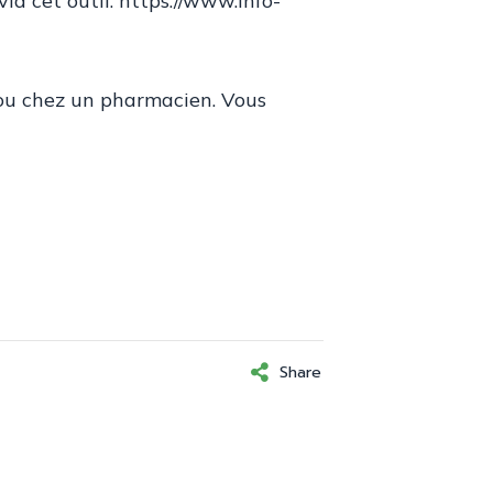
via cet outil.
https://www.info-
 ou chez un pharmacien. Vous
Share