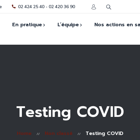
e
02 424 25 40 - 02 420 36 90
En pratique
L’équipe
Nos actions en s
Actions en santé
scrire à la Maison
Accueil
cale
La récré
Médecine Générale
letter
Psychomotricité
Kinésithérapie
relationnelle
ande de
Pôle Infirmier
cament(s)
Psychologue
Testing COVID
Assistante Sociale
Logopédie
Home
Non classé
Testing COVID
Actrices en santé