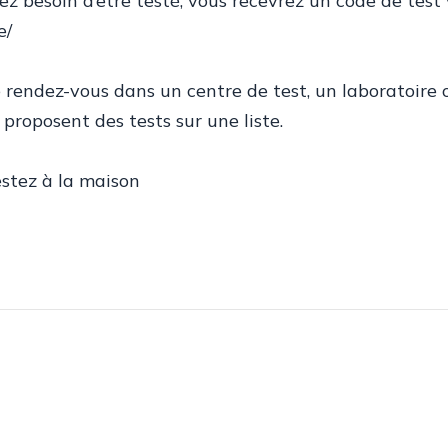
vez besoin d’être testé, vous recevrez un code de test 
e/
e rendez-vous dans un centre de test, un laboratoire
proposent des tests sur une liste.
estez à la maison