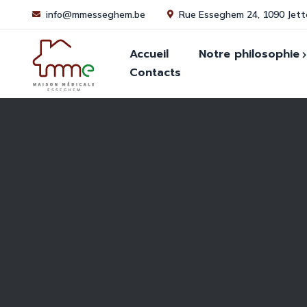
info@mmesseghem.be
Rue Esseghem 24, 1090 Jett
Accueil
Notre philosophie
Contacts
Historique
S’in
Médi
News
Dem
médi
FAQ